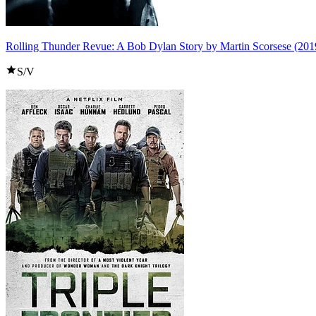
Rolling Thunder Revue: A Bob Dylan Story by Martin Scorsese (201
S/V