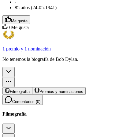
·
85 años (24-05-1941)
Me gusta
0
Me gusta
1 premio
y
1 nominación
No tenemos la biografía de Bob Dylan.
Filmografía
Premios y nominaciones
Comentarios (
0
)
Filmografía