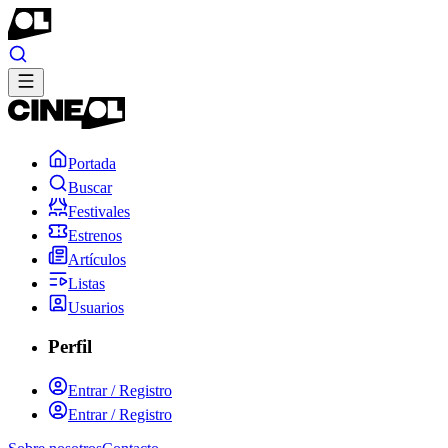
Portada
Buscar
Festivales
Estrenos
Artículos
Listas
Usuarios
Perfil
Entrar / Registro
Entrar / Registro