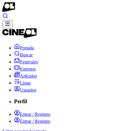
Portada
Buscar
Festivales
Estrenos
Artículos
Listas
Usuarios
Perfil
Entrar / Registro
Entrar / Registro