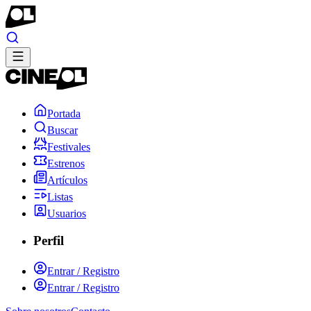
Portada
Buscar
Festivales
Estrenos
Artículos
Listas
Usuarios
Perfil
Entrar / Registro
Entrar / Registro