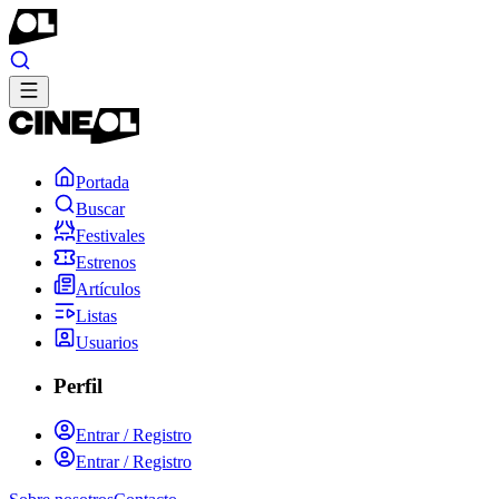
Portada
Buscar
Festivales
Estrenos
Artículos
Listas
Usuarios
Perfil
Entrar / Registro
Entrar / Registro