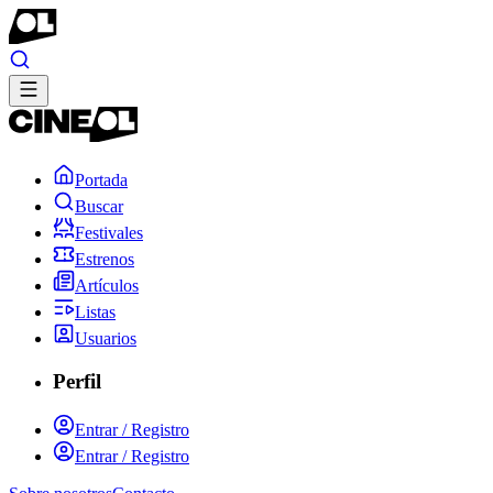
Portada
Buscar
Festivales
Estrenos
Artículos
Listas
Usuarios
Perfil
Entrar / Registro
Entrar / Registro