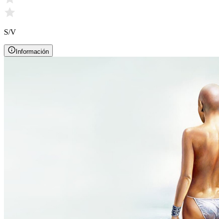
S/V
Información