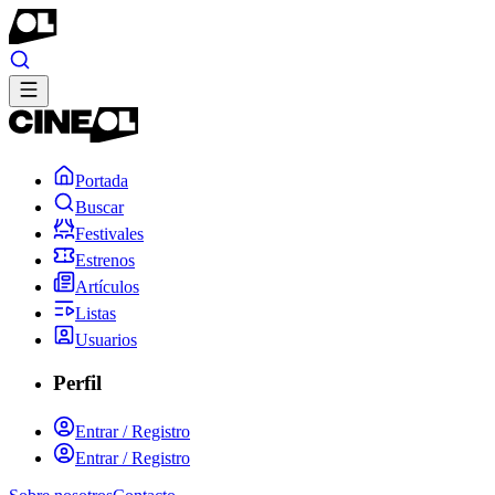
Portada
Buscar
Festivales
Estrenos
Artículos
Listas
Usuarios
Perfil
Entrar / Registro
Entrar / Registro