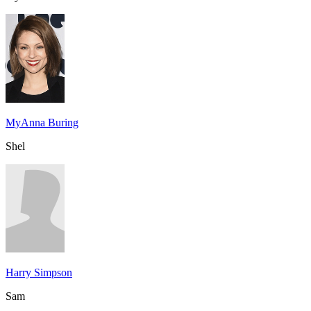
MyAnna Buring
Shel
Harry Simpson
Sam