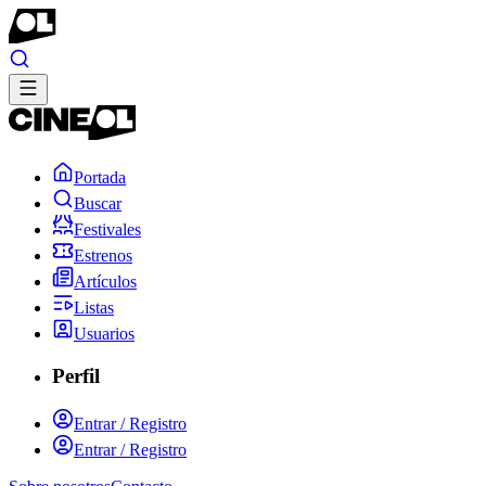
Portada
Buscar
Festivales
Estrenos
Artículos
Listas
Usuarios
Perfil
Entrar / Registro
Entrar / Registro