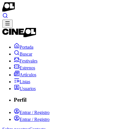
Portada
Buscar
Festivales
Estrenos
Artículos
Listas
Usuarios
Perfil
Entrar / Registro
Entrar / Registro