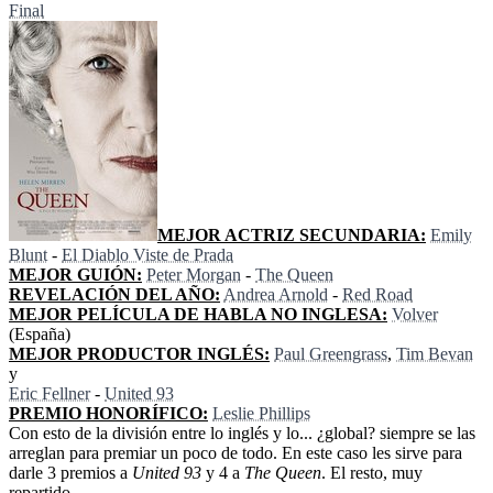
Final
MEJOR ACTRIZ SECUNDARIA:
Emily
Blunt
-
El Diablo Viste de Prada
MEJOR GUIÓN:
Peter Morgan
-
The Queen
REVELACIÓN DEL AÑO:
Andrea Arnold
-
Red Road
MEJOR PELÍCULA DE HABLA NO INGLESA:
Volver
(España)
MEJOR PRODUCTOR INGLÉS:
Paul Greengrass
,
Tim Bevan
y
Eric Fellner
-
United 93
PREMIO HONORÍFICO:
Leslie Phillips
Con esto de la división entre lo inglés y lo... ¿global? siempre se las
arreglan para premiar un poco de todo. En este caso les sirve para
darle 3 premios a
United 93
y 4 a
The Queen
. El resto, muy
repartido.