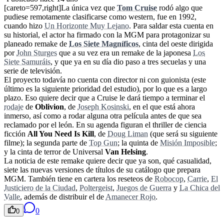
[careto=597,right]La única vez que
Tom Cruise
rodó algo que
pudiese remotamente clasificarse como western, fue en 1992,
cuando hizo
Un Horizonte Muy Lejano
. Para saldar esta cuenta en
su historial, el actor ha firmado con la MGM para protagonizar su
planeado remake de
Los Siete Magníficos
, cinta del oeste dirigida
por
John Sturges
que a su vez era un remake de la japonesa
Los
Siete Samuráis
, y que ya en su día dio paso a tres secuelas y una
serie de televisión.
El proyecto todavía no cuenta con director ni con guionista (este
último es la siguiente prioridad del estudio), por lo que es a largo
plazo. Eso quiere decir que a Cruise le dará tiempo a terminar el
rodaje
de
Oblivion
, de
Joseph Kosinski
, en el que está ahora
inmerso, así como a rodar alguna otra película antes de que sea
reclamado por el león. En su agenda figuran el thriller de ciencia
ficción
All You Need Is Kill
, de
Doug Liman
(que será su siguiente
filme); la segunda parte de
Top Gun
; la quinta de
Misión Imposible
;
y la cinta de terror de Universal
Van Helsing
.
La noticia de este remake quiere decir que ya son, qué casualidad,
siete las nuevas versiones de títulos de su catálogo que prepara
MGM. También tiene en cartera los reseteos de
Robocop
,
Carrie
,
El
Justiciero de la Ciudad
,
Poltergeist
,
Juegos de Guerra
y
La Chica del
Valle
, además de distribuir el de
Amanecer Rojo
.
0
0