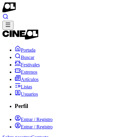
Portada
Buscar
Festivales
Estrenos
Artículos
Listas
Usuarios
Perfil
Entrar / Registro
Entrar / Registro