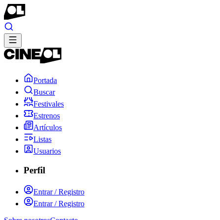
Portada
Buscar
Festivales
Estrenos
Artículos
Listas
Usuarios
Perfil
Entrar / Registro
Entrar / Registro