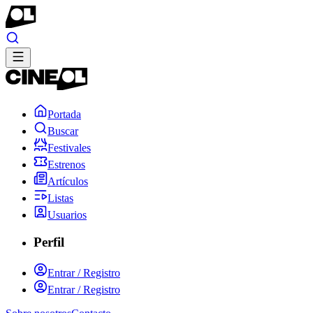
Portada
Buscar
Festivales
Estrenos
Artículos
Listas
Usuarios
Perfil
Entrar / Registro
Entrar / Registro