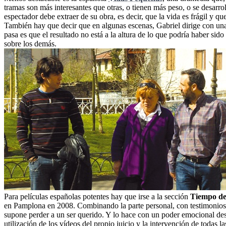
tramas son más interesantes que otras, o tienen más peso, o se desarro
espectador debe extraer de su obra, es decir, que la vida es frágil y q
También hay que decir que en algunas escenas, Gabriel dirige con una 
pasa es que el resultado no está a la altura de lo que podría haber si
sobre los demás.
Para películas españolas potentes hay que irse a la sección
Tiempo de
en Pamplona en 2008. Combinando la parte personal, con testimonios de l
supone perder a un ser querido. Y lo hace con un poder emocional des
utilización de los vídeos del propio juicio y la intervención de todas l