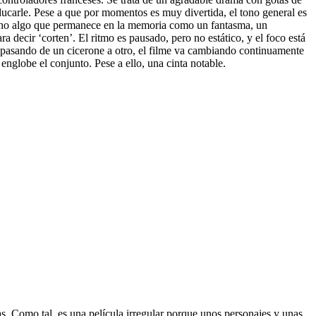
ducarle. Pese a que por momentos es muy divertida, el tono general es
hecho algo que permanece en la memoria como un fantasma, un
a decir ‘corten’. El ritmo es pausado, pero no estático, y el foco está
 ir pasando de un cicerone a otro, el filme va cambiando continuamente
nglobe el conjunto. Pese a ello, una cinta notable.
s. Como tal, es una película irregular porque unos personajes y unas