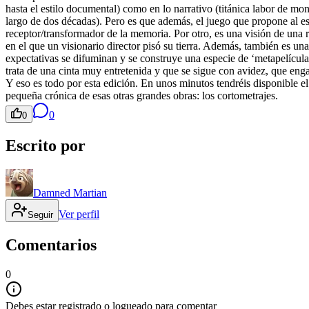
hasta el estilo documental) como en lo narrativo (titánica labor de mon
largo de dos décadas). Pero es que además, el juego que propone al e
receptor/transformador de la memoria. Por otro, es una visión de un
en el que un visionario director pisó su tierra. Además, también es un
expectativas se difuminan y se construye una especie de ‘metapelícul
trata de una cinta muy entretenida y que se sigue con avidez, que enga
Y eso es todo por esta edición. En unos minutos tendréis disponible e
pequeña crónica de esas otras grandes obras: los cortometrajes.
0
0
Escrito por
Damned Martian
Ver perfil
Seguir
Comentarios
0
Debes estar registrado o logueado para comentar