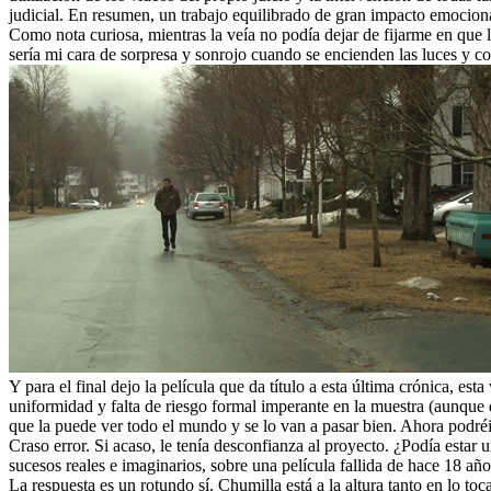
judicial. En resumen, un trabajo equilibrado de gran impacto emocion
Como nota curiosa, mientras la veía no podía dejar de fijarme en que l
sería mi cara de sorpresa y sonrojo cuando se encienden las luces y
Y para el final dejo la película que da título a esta última crónica, est
uniformidad y falta de riesgo formal imperante en la muestra (aunque d
que la puede ver todo el mundo y se lo van a pasar bien. Ahora podréis
Craso error. Si acaso, le tenía desconfianza al proyecto. ¿Podía esta
sucesos reales e imaginarios, sobre una película fallida de hace 18 añ
La respuesta es un rotundo sí. Chumilla está a la altura tanto en lo t