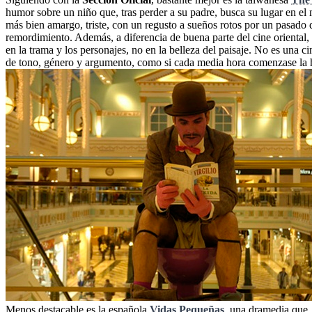
humor sobre un niño que, tras perder a su padre, busca su lugar en el
más bien amargo, triste, con un regusto a sueños rotos por un pasad
remordimiento. Además, a diferencia de buena parte del cine oriental, n
en la trama y los personajes, no en la belleza del paisaje. No es una c
de tono, género y argumento, como si cada media hora comenzase la his
Menos destacable es la española
Vidas Pequeñas
, una dramedia que,