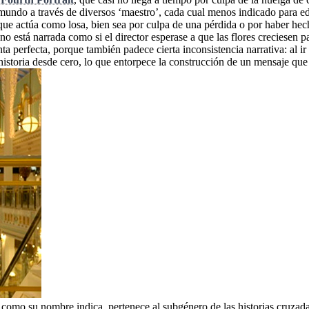
 mundo a través de diversos ‘maestro’, cada cual menos indicado para e
o que actúa como losa, bien sea por culpa de una pérdida o por haber 
o está narrada como si el director esperase a que las flores creciesen par
inta perfecta, porque también padece cierta inconsistencia narrativa: al
toria desde cero, lo que entorpece la construcción de un mensaje que e
 como su nombre indica, pertenece al subgénero de las historias cruzada