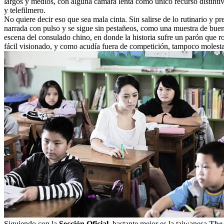
largos y medios, con alguna cámara lenta como único recurso distintivo
y telefilmero.
No quiere decir eso que sea mala cinta. Sin salirse de lo rutinario y pr
narrada con pulso y se sigue sin pestañeos, como una muestra de buen c
escena del consulado chino, en donde la historia sufre un parón que ro
fácil visionado, y como acudía fuera de competición, tampoco molest
Siguiendo con la
Sección Oficial
, bastante mejor es la taiwanesa
The 