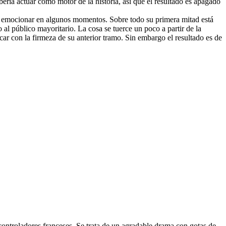
ería actuar como motor de la historia, así que el resultado es apagado
gue emocionar en algunos momentos. Sobre todo su primera mitad está
al público mayoritario. La cosa se tuerce un poco a partir de la
car con la firmeza de su anterior tramo. Sin embargo el resultado es de
 controladores franceses. Se trata de un agradable drama con gotas de