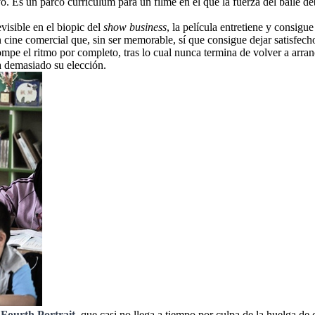
. Es un parco currículum para un filme en el que la fuerza del baile deb
evisible en el biopic del
show business
, la película entretiene y consi
ine comercial que, sin ser memorable, sí que consigue dejar satisfecho 
mpe el ritmo por completo, tras lo cual nunca termina de volver a arran
a demasiado su elección.
Fourth Portrait
, que casi no llega a tiempo por culpa de la huelga de