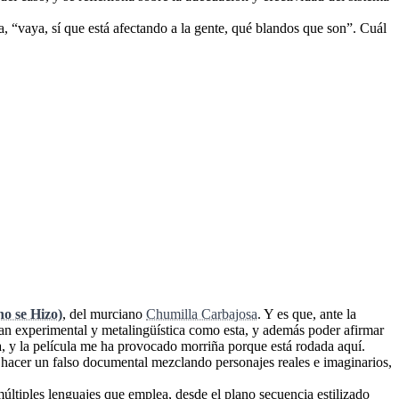
a, “vaya, sí que está afectando a la gente, qué blandos que son”. Cuál
o se Hizo)
, del murciano
Chumilla Carbajosa
. Y es que, ante la
 tan experimental y metalingüística como esta, y además poder afirmar
ra, y la película me ha provocado morriña porque está rodada aquí.
s hacer un falso documental mezclando personajes reales e imaginarios,
múltiples lenguajes que emplea, desde el plano secuencia estilizado