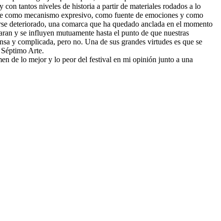
con tantos niveles de historia a partir de materiales rodados a lo
l cine como mecanismo expresivo, como fuente de emociones y como
berse deteriorado, una comarca que ha quedado anclada en el momento
eparan y se influyen mutuamente hasta el punto de que nuestras
ensa y complicada, pero no. Una de sus grandes virtudes es que se
l Séptimo Arte.
en de lo mejor y lo peor del festival en mi opinión junto a una