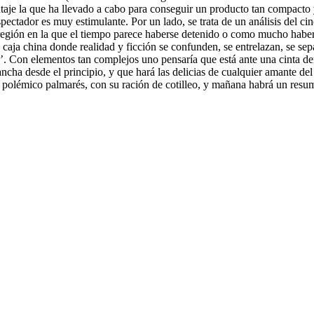
taje la que ha llevado a cabo para conseguir un producto tan compacto y 
spectador es muy estimulante. Por un lado, se trata de un análisis de
a región en la que el tiempo parece haberse detenido o como mucho ha
a caja china donde realidad y ficción se confunden, se entrelazan, se s
a’. Con elementos tan complejos uno pensaría que está ante una cinta d
ncha desde el principio, y que hará las delicias de cualquier amante de
l polémico palmarés, con su ración de cotilleo, y mañana habrá un resum