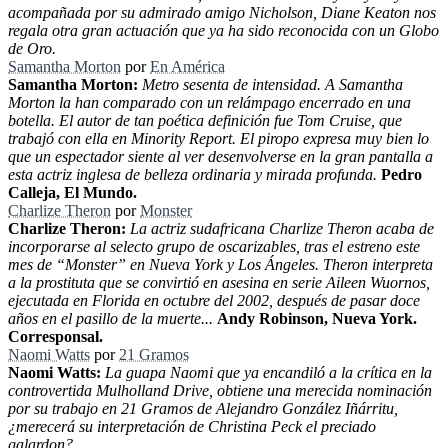
acompañada por su admirado amigo Nicholson, Diane Keaton nos
regala otra gran actuación que ya ha sido reconocida con un Globo
de Oro.
Samantha Morton
por
En América
Samantha Morton:
Metro sesenta de intensidad. A Samantha
Morton la han comparado con un relámpago encerrado en una
botella. El autor de tan poética definición fue Tom Cruise, que
trabajó con ella en Minority Report. El piropo expresa muy bien lo
que un espectador siente al ver desenvolverse en la gran pantalla a
esta actriz inglesa de belleza ordinaria y mirada profunda.
Pedro
Calleja, El Mundo.
Charlize Theron
por
Monster
Charlize Theron:
La actriz sudafricana Charlize Theron acaba de
incorporarse al selecto grupo de oscarizables, tras el estreno este
mes de “Monster” en Nueva York y Los Ángeles. Theron interpreta
a la prostituta que se convirtió en asesina en serie Aileen Wuornos,
ejecutada en Florida en octubre del 2002, después de pasar doce
años en el pasillo de la muerte...
Andy Robinson, Nueva York.
Corresponsal.
Naomi Watts
por
21 Gramos
Naomi Watts:
La guapa Naomi que ya encandiló a la crítica en la
controvertida Mulholland Drive, obtiene una merecida nominación
por su trabajo en 21 Gramos de Alejandro González Iñárritu,
¿merecerá su interpretación de Christina Peck el preciado
galardon?