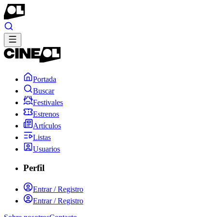
Portada
Buscar
Festivales
Estrenos
Artículos
Listas
Usuarios
Perfil
Entrar / Registro
Entrar / Registro