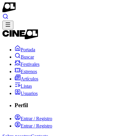
Portada
Buscar
Festivales
Estrenos
Artículos
Listas
Usuarios
Perfil
Entrar / Registro
Entrar / Registro