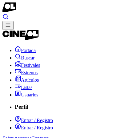
Portada
Buscar
Festivales
Estrenos
Artículos
Listas
Usuarios
Perfil
Entrar / Registro
Entrar / Registro