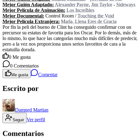
Mejor Guión Adaptado:
Alexander Payne
,
Jim Taylor
-
Sideways
Mejor Película de Animación:
Los Increíbles
Mejor Documental:
Control Room /
Touching the Void
Mejor Película Extranjera:
María, Llena Eres de Gracia
Por fín la peli del bueno de Clint ha conseguido confirmar con un
precursor su estatus de favorita para los Oscar. Por lo demás, más de
lo mismo, lo que hace las categorías mucho más difíciles de predecir,
pero a la vez nos proporciona unos serios favoritos de cara a la
estatuilla dorada.
0
Me gusta
0
Comentarios
Comentar
Me gusta
Escrito por
Damned Martian
Ver perfil
Seguir
Comentarios