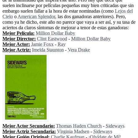
suelen inclinarse por películas pequeñas muy bien criticadas que sin
embargo suelen fallar a la hora de estar nominadas (como
Lejos del
Cielo
o
American Splendor
, las dos ganadoras anteriores). Pero,
como ya he dicho, este año no parece que vaya a ser así, y su tasa de
aciertos da claros síntomas de mejorar a tenor de estas ganadoras:
Mejor Película:
Million Dollar Baby
Mejor Director:
Clint Eastwood
-
Million Dollar Baby
Mejor Actor:
Jamie Foxx
-
Ray
Mejor Actriz:
Imelda Staunton
-
Vera Drake
Mejor Actor Secundario:
Thomas Haden Church
-
Sideways
Mejor Actriz Secundaria:
Virginia Madsen
-
Sideways
Mejor Guión Original:
Charlie Kaufman
-
¡Olvídate de Mí!