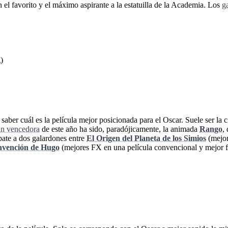
 el favorito y el máximo aspirante a la estatuilla de la Academia. Los
g
)
l saber cuál es la película mejor posicionada para el Oscar. Suele ser la
an vencedora
de este año ha sido, paradójicamente, la animada
Rango
,
mpate a dos galardones entre
El Origen del Planeta de los Simios
(mejor
nvención de Hugo
(mejores FX en una película convencional y mejor fot