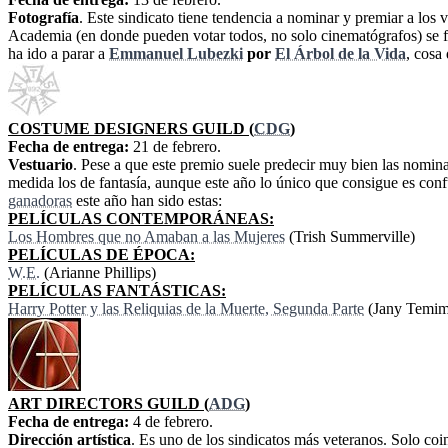
Fotografía
. Este sindicato tiene tendencia a nominar y premiar a los
Academia (en donde pueden votar todos, no solo cinematógrafos) se fija
ha ido a parar a
Emmanuel Lubezki
por
El Árbol de la Vida
, cosa
COSTUME DESIGNERS GUILD (
CDG
)
Fecha de entrega:
21 de febrero.
Vestuario
. Pese a que este premio suele predecir muy bien las nomina
medida los de fantasía, aunque este año lo único que consigue es confun
ganadoras
este año han sido estas:
PELÍCULAS CONTEMPORÁNEAS:
Los Hombres que no Amaban a las Mujeres
(Trish Summerville)
PELÍCULAS DE ÉPOCA:
W.E.
(Arianne Phillips)
PELÍCULAS FANTÁSTICAS:
Harry Potter y las Reliquias de la Muerte, Segunda Parte
(Jany Temim
ART DIRECTORS GUILD (
ADG
)
Fecha de entrega:
4 de febrero.
Dirección artística
. Es uno de los sindicatos más veteranos. Solo coi