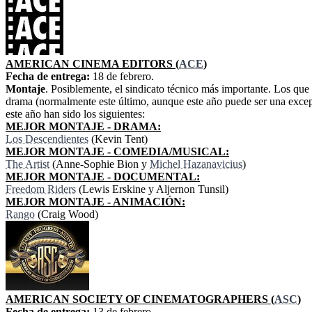
AMERICAN CINEMA EDITORS (
ACE
)
Fecha de entrega:
18 de febrero.
Montaje
. Posiblemente, el sindicato técnico más importante. Los que 
drama (normalmente este último, aunque este año puede ser una excep
este año han sido los siguientes:
MEJOR MONTAJE - DRAMA:
Los Descendientes
(Kevin Tent)
MEJOR MONTAJE - COMEDIA/MUSICAL:
The Artist
(Anne-Sophie Bion y
Michel Hazanavicius
)
MEJOR MONTAJE - DOCUMENTAL:
Freedom Riders
(Lewis Erskine y Aljernon Tunsil)
MEJOR MONTAJE - ANIMACIÓN:
Rango
(Craig Wood)
AMERICAN SOCIETY OF CINEMATOGRAPHERS (
ASC
)
Fecha de entrega:
13 de febrero.