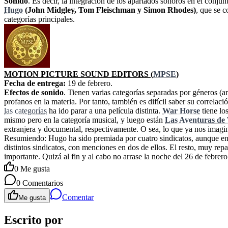
Sonido
. Es decir, la integración de los apartados sonoros en el conju
Hugo
(John Midgley, Tom Fleischman y Simon Rhodes)
, que se 
categorías principales.
MOTION PICTURE SOUND EDITORS (
MPSE
)
Fecha de entrega:
19 de febrero.
Efectos de sonido
. Tienen varias categorías separadas por géneros (an
profanos en la materia. Por tanto, también es difícil saber su correla
las categorías
ha ido parar a una película distinta.
War Horse
tiene lo
mismo pero en la categoría musical, y luego están
Las Aventuras de 
extranjera y documental, respectivamente. O sea, lo que ya nos imagi
Resumiendo: Hugo ha sido premiada por cuatro sindicatos, aunque en d
distintos sindicatos, con menciones en dos de ellos. El resto, muy repa
importante. Quizá al fin y al cabo no arrase la noche del 26 de febrero
0
Me gusta
0
Comentarios
Comentar
Me gusta
Escrito por