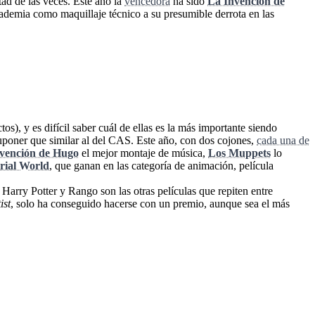
tad de las veces. Este año la
vencedora
ha sido
La Invención de
cademia como maquillaje técnico a su presumible derrota en las
os), y es difícil saber cuál de ellas es la más importante siendo
 suponer que similar al del CAS. Este año, con dos cojones,
cada una de
vención de Hugo
el mejor montaje de música,
Los Muppets
lo
rial World
, que ganan en las categoría de animación, película
arry Potter y Rango son las otras películas que repiten entre
ist
, solo ha conseguido hacerse con un premio, aunque sea el más