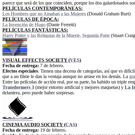
parece que será de los que coinciden, porque los dos galardonados son
PELÍCULAS CONTEMPORÁNEAS:
Los Hombres que no Amaban a las Mujeres
(Donald Graham Burt)
PELÍCULAS DE ÉPOCA:
La Invención de Hugo
(Dante Ferretti)
PELÍCULAS FANTÁSTICAS:
Harry Potter y las Reliquias de la Muerte, Segunda Parte
(Stuart Craig
VISUAL EFFECTS SOCIETY (
VES
)
Fecha de entrega:
7 de febrero.
Efectos especiales
. Tienen una decena de categorías, así que es difíci
que a un filme le dan la ventaja aunque no arrase en los demás. La
gr
Entre las películas de acción real, por su parte, ha habido un triple e
Transformers 3
(mejor entorno artificial y mejores maquetas) y
La I
delantera, pero puede haber sorpresas.
CINEMA AUDIO SOCIETY (
CAS
)
Fecha de entrega:
19 de febrero.