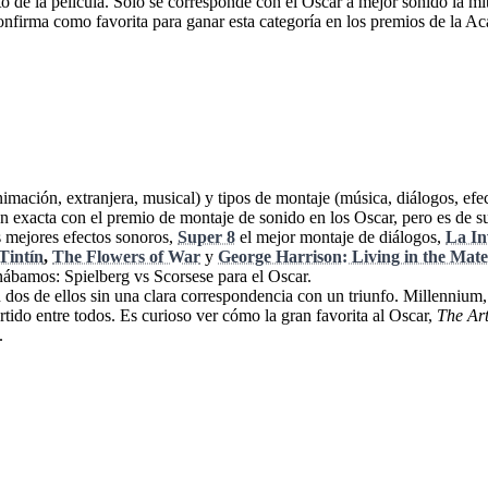
nto de la película. Solo se corresponde con el Oscar a mejor sonido la mi
confirma como favorita para ganar esta categoría en los premios de la A
imación, extranjera, musical) y tipos de montaje (música, diálogos, efect
ción exacta con el premio de montaje de sonido en los Oscar, pero es de
s mejores efectos sonoros,
Super 8
el mejor montaje de diálogos,
La In
Tintín
,
The Flowers of War
y
George Harrison: Living in the Mate
nábamos: Spielberg vs Scorsese para el Oscar.
os de ellos sin una clara correspondencia con un triunfo. Millennium, H
rtido entre todos. Es curioso ver cómo la gran favorita al Oscar,
The Art
.