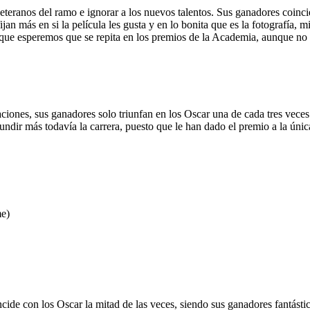
 veteranos del ramo e ignorar a los nuevos talentos. Sus ganadores coinc
n más en si la película les gusta y en lo bonita que es la fotografía, m
 que esperemos que se repita en los premios de la Academia, aunque no l
ciones, sus ganadores solo triunfan en los Oscar una de cada tres veces
dir más todavía la carrera, puesto que le han dado el premio a la única c
e)
ncide con los Oscar la mitad de las veces, siendo sus ganadores fantásti