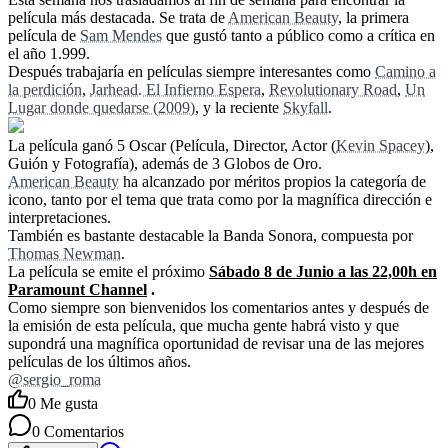
película más destacada. Se trata de
American Beauty
, la primera
película de
Sam Mendes
que gustó tanto a público como a crítica en
el año 1.999.
Después trabajaría en películas siempre interesantes como
Camino a
la perdición
,
Jarhead. El Infierno Espera
,
Revolutionary Road
,
Un
Lugar donde quedarse (2009)
, y la reciente
Skyfall
.
La película ganó 5 Oscar (Película, Director, Actor (
Kevin Spacey
),
Guión y Fotografía), además de 3 Globos de Oro.
American Beauty
ha alcanzado por méritos propios la categoría de
icono, tanto por el tema que trata como por la magnífica dirección e
interpretaciones.
También es bastante destacable la Banda Sonora, compuesta por
Thomas Newman
.
La película se emite el próximo
Sábado 8 de Junio a las 22,00h en
Paramount Channel
.
Como siempre son bienvenidos los comentarios antes y después de
la emisión de esta película, que mucha gente habrá visto y que
supondrá una magnífica oportunidad de revisar una de las mejores
películas de los últimos años.
@sergio_roma
0
Me gusta
0
Comentarios