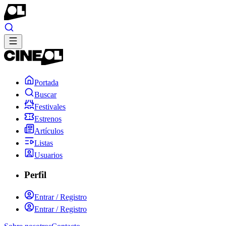
Portada
Buscar
Festivales
Estrenos
Artículos
Listas
Usuarios
Perfil
Entrar / Registro
Entrar / Registro