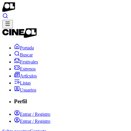
Portada
Buscar
Festivales
Estrenos
Artículos
Listas
Usuarios
Perfil
Entrar / Registro
Entrar / Registro