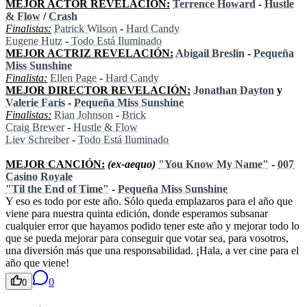
MEJOR ACTOR REVELACIÓN:
Terrence Howard
-
Hustle
& Flow
/
Crash
Finalistas:
Patrick Wilson
-
Hard Candy
Eugene Hutz
-
Todo Está Iluminado
MEJOR ACTRIZ REVELACIÓN:
Abigail Breslin
-
Pequeña
Miss Sunshine
Finalista:
Ellen Page
-
Hard Candy
MEJOR DIRECTOR REVELACIÓN:
Jonathan Dayton
y
Valerie Faris
-
Pequeña Miss Sunshine
Finalistas:
Rian Johnson
-
Brick
Craig Brewer
-
Hustle & Flow
Liev Schreiber
-
Todo Está Iluminado
MEJOR CANCIÓN:
(ex-aequo)
"You Know My Name"
-
007
Casino Royale
"Til the End of Time"
-
Pequeña Miss Sunshine
Y eso es todo por este año. Sólo queda emplazaros para el año que
viene para nuestra quinta edición, donde esperamos subsanar
cualquier error que hayamos podido tener este año y mejorar todo lo
que se pueda mejorar para conseguir que votar sea, para vosotros,
una diversión más que una responsabilidad. ¡Hala, a ver cine para el
año que viene!
0
0