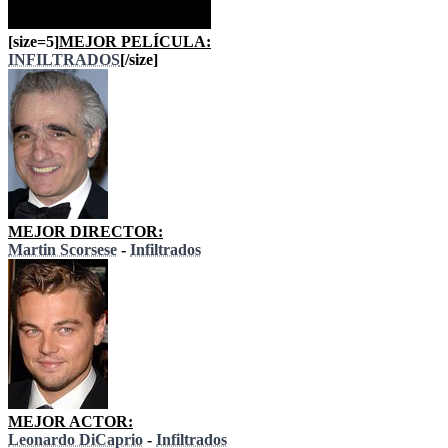
[size=5]
MEJOR PELÍCULA:
INFILTRADOS
[/size]
MEJOR DIRECTOR:
Martin Scorsese
-
Infiltrados
MEJOR ACTOR:
Leonardo DiCaprio
-
Infiltrados