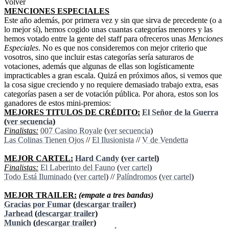
Volver
MENCIONES ESPECIALES
Este año además, por primera vez y sin que sirva de precedente (o a
lo mejor sí), hemos cogido unas cuantas categorías menores y las
hemos votado entre la gente del staff para ofreceros unas
Menciones
Especiales
. No es que nos consideremos con mejor criterio que
vosotros, sino que incluir estas categorías sería saturaros de
votaciones, además que algunas de ellas son logísticamente
impracticables a gran escala. Quizá en próximos años, si vemos que
la cosa sigue creciendo y no requiere demasiado trabajo extra, esas
categorías pasen a ser de votación pública. Por ahora, estos son los
ganadores de estos mini-premios:
MEJORES TITULOS DE CRÉDITO:
El Señor de la Guerra
(
ver secuencia
)
Finalistas:
007 Casino Royale
(
ver secuencia
)
Las Colinas Tienen Ojos
//
El Ilusionista
//
V de Vendetta
MEJOR CARTEL:
Hard Candy
(
ver cartel
)
Finalistas:
El Laberinto del Fauno
(
ver cartel
)
Todo Está Iluminado
(
ver cartel
) //
Palíndromos
(
ver cartel
)
MEJOR TRAILER:
(empate a tres bandas)
Gracias por Fumar
(
descargar trailer
)
Jarhead
(
descargar trailer
)
Munich
(
descargar trailer
)