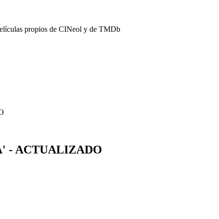
películas propios de CINeol y de TMDb
DO
po A' - ACTUALIZADO