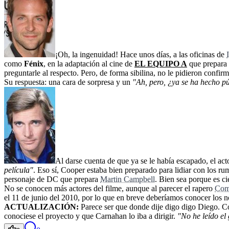
¡Oh, la ingenuidad! Hace unos días, a las oficinas de
como
Fénix
, en la adaptación al cine de
EL EQUIPO A
que prepara
preguntarle al respecto. Pero, de forma sibilina, no le pidieron confir
Su respuesta: una cara de sorpresa y un
"Ah, pero, ¿ya se ha hecho p
Al darse cuenta de que ya se le había escapado, el act
película"
. Eso sí, Cooper estaba bien preparado para lidiar con los ru
personaje de DC que prepara
Martin Campbell
. Bien sea porque es ci
No se conocen más actores del filme, aunque al parecer el rapero
Co
el 11 de junio del 2010, por lo que en breve deberíamos conocer los 
ACTUALIZACIÓN:
Parece ser que donde dije digo digo Diego. Co
conociese el proyecto y que Carnahan lo iba a dirigir.
"No he leído el