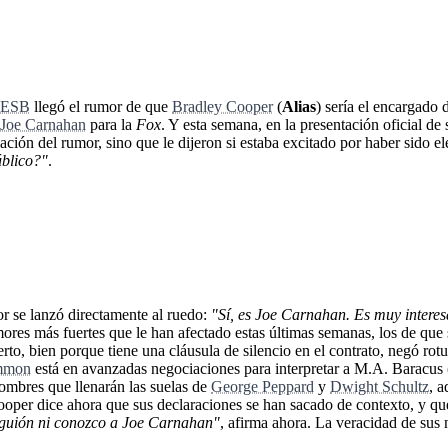
IESB
llegó el rumor de que
Bradley Cooper
(
Alias
) sería el encargado
Joe Carnahan
para la
Fox
. Y esta semana, en la presentación oficial de 
mación del rumor, sino que le dijeron si estaba excitado por haber sido e
úblico?"
.
or se lanzó directamente al ruedo:
"Sí, es Joe Carnahan. Es muy interes
mores más fuertes que le han afectado estas últimas semanas, los de que 
erto, bien porque tiene una cláusula de silencio en el contrato, negó ro
mmon
está en avanzadas negociaciones para interpretar a M.A. Baracus 
nombres que llenarán las suelas de
George Peppard
y
Dwight Schultz
, a
oper dice ahora que sus declaraciones se han sacado de contexto, y que
 guión ni conozco a Joe Carnahan"
, afirma ahora. La veracidad de sus n