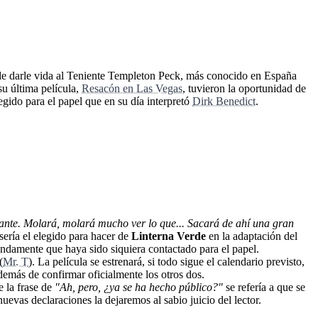
 de darle vida al Teniente Templeton Peck, más conocido en España
su última película,
Resacón en Las Vegas
, tuvieron la oportunidad de
legido para el papel que en su día interpretó
Dirk Benedict
.
ante. Molará, molará mucho ver lo que... Sacará de ahí una gran
sería el elegido para hacer de
Linterna Verde
en la adaptación del
tundamente que haya sido siquiera contactado para el papel.
(
Mr. T
). La película se estrenará, si todo sigue el calendario previsto,
demás de confirmar oficialmente los otros dos.
 la frase de
"Ah, pero, ¿ya se ha hecho público?"
se refería a que se
uevas declaraciones la dejaremos al sabio juicio del lector.