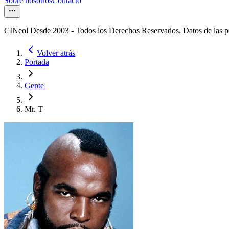
Sobre nosotros
Contacto
CINeol Desde 2003 - Todos los Derechos Reservados. Datos de las 
Volver atrás
Portada
Gente
Mr. T