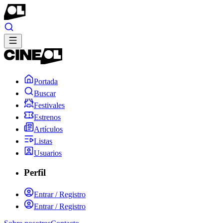
Portada
Buscar
Festivales
Estrenos
Artículos
Listas
Usuarios
Perfil
Entrar / Registro
Entrar / Registro