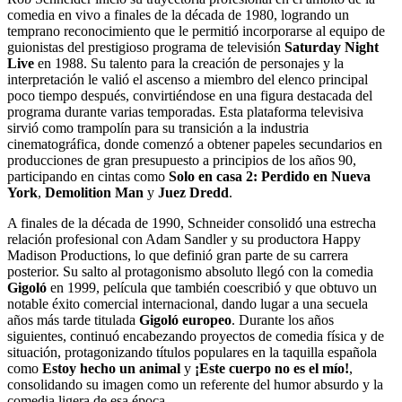
comedia en vivo a finales de la década de 1980, logrando un
temprano reconocimiento que le permitió incorporarse al equipo de
guionistas del prestigioso programa de televisión
Saturday Night
Live
en 1988. Su talento para la creación de personajes y la
interpretación le valió el ascenso a miembro del elenco principal
poco tiempo después, convirtiéndose en una figura destacada del
programa durante varias temporadas. Esta plataforma televisiva
sirvió como trampolín para su transición a la industria
cinematográfica, donde comenzó a obtener papeles secundarios en
producciones de gran presupuesto a principios de los años 90,
participando en cintas como
Solo en casa 2: Perdido en Nueva
York
,
Demolition Man
y
Juez Dredd
.
A finales de la década de 1990, Schneider consolidó una estrecha
relación profesional con Adam Sandler y su productora Happy
Madison Productions, lo que definió gran parte de su carrera
posterior. Su salto al protagonismo absoluto llegó con la comedia
Gigoló
en 1999, película que también coescribió y que obtuvo un
notable éxito comercial internacional, dando lugar a una secuela
años más tarde titulada
Gigoló europeo
. Durante los años
siguientes, continuó encabezando proyectos de comedia física y de
situación, protagonizando títulos populares en la taquilla española
como
Estoy hecho un animal
y
¡Este cuerpo no es el mío!
,
consolidando su imagen como un referente del humor absurdo y la
comedia ligera de esa época.