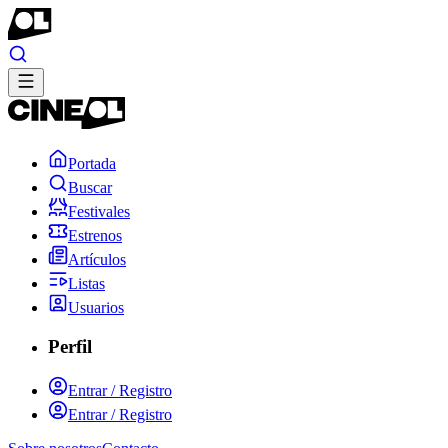
Portada
Buscar
Festivales
Estrenos
Artículos
Listas
Usuarios
Perfil
Entrar / Registro
Entrar / Registro