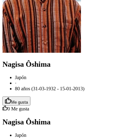
Nagisa Ôshima
Japón
·
80 años (31-03-1932 - 15-01-2013)
Me gusta
0
Me gusta
Nagisa Ôshima
Japón