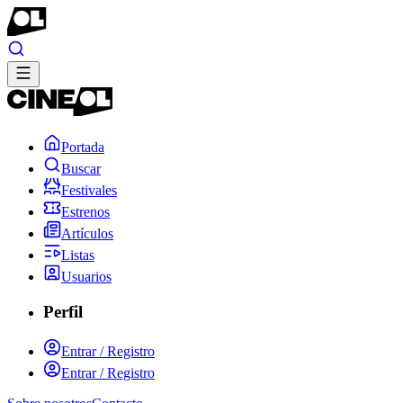
Portada
Buscar
Festivales
Estrenos
Artículos
Listas
Usuarios
Perfil
Entrar / Registro
Entrar / Registro