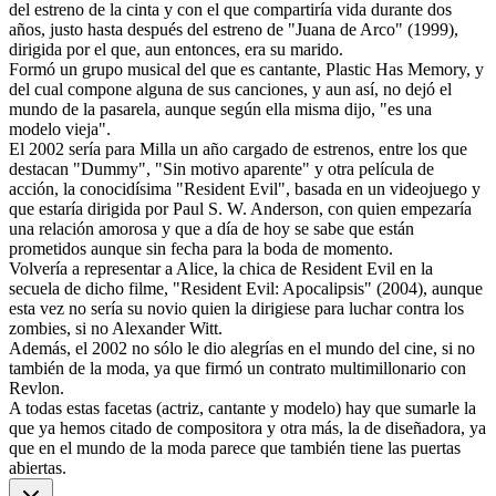
del estreno de la cinta y con el que compartiría vida durante dos
años, justo hasta después del estreno de "Juana de Arco" (1999),
dirigida por el que, aun entonces, era su marido.
Formó un grupo musical del que es cantante, Plastic Has Memory, y
del cual compone alguna de sus canciones, y aun así, no dejó el
mundo de la pasarela, aunque según ella misma dijo, "es una
modelo vieja".
El 2002 sería para Milla un año cargado de estrenos, entre los que
destacan "Dummy", "Sin motivo aparente" y otra película de
acción, la conocidísima "Resident Evil", basada en un videojuego y
que estaría dirigida por Paul S. W. Anderson, con quien empezaría
una relación amorosa y que a día de hoy se sabe que están
prometidos aunque sin fecha para la boda de momento.
Volvería a representar a Alice, la chica de Resident Evil en la
secuela de dicho filme, "Resident Evil: Apocalipsis" (2004), aunque
esta vez no sería su novio quien la dirigiese para luchar contra los
zombies, si no Alexander Witt.
Además, el 2002 no sólo le dio alegrías en el mundo del cine, si no
también de la moda, ya que firmó un contrato multimillonario con
Revlon.
A todas estas facetas (actriz, cantante y modelo) hay que sumarle la
que ya hemos citado de compositora y otra más, la de diseñadora, ya
que en el mundo de la moda parece que también tiene las puertas
abiertas.