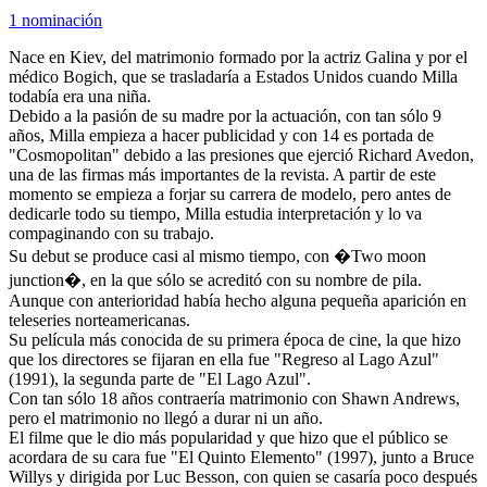
1 nominación
Nace en Kiev, del matrimonio formado por la actriz Galina y por el
médico Bogich, que se trasladaría a Estados Unidos cuando Milla
todabía era una niña.
Debido a la pasión de su madre por la actuación, con tan sólo 9
años, Milla empieza a hacer publicidad y con 14 es portada de
"Cosmopolitan" debido a las presiones que ejerció Richard Avedon,
una de las firmas más importantes de la revista. A partir de este
momento se empieza a forjar su carrera de modelo, pero antes de
dedicarle todo su tiempo, Milla estudia interpretación y lo va
compaginando con su trabajo.
Su debut se produce casi al mismo tiempo, con �Two moon
junction�, en la que sólo se acreditó con su nombre de pila.
Aunque con anterioridad había hecho alguna pequeña aparición en
teleseries norteamericanas.
Su película más conocida de su primera época de cine, la que hizo
que los directores se fijaran en ella fue "Regreso al Lago Azul"
(1991), la segunda parte de "El Lago Azul".
Con tan sólo 18 años contraería matrimonio con Shawn Andrews,
pero el matrimonio no llegó a durar ni un año.
El filme que le dio más popularidad y que hizo que el público se
acordara de su cara fue "El Quinto Elemento" (1997), junto a Bruce
Willys y dirigida por Luc Besson, con quien se casaría poco después