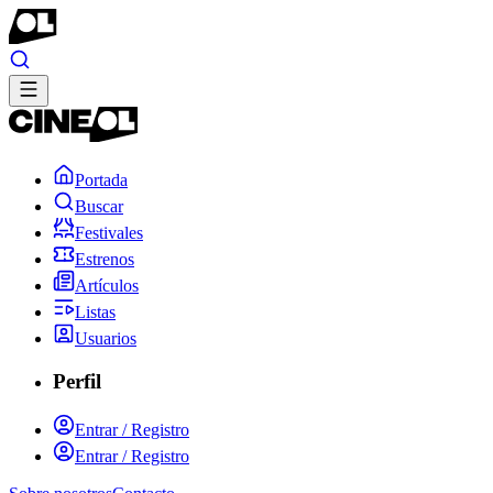
Portada
Buscar
Festivales
Estrenos
Artículos
Listas
Usuarios
Perfil
Entrar / Registro
Entrar / Registro