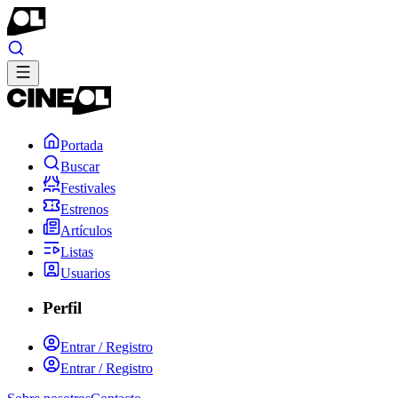
Portada
Buscar
Festivales
Estrenos
Artículos
Listas
Usuarios
Perfil
Entrar / Registro
Entrar / Registro