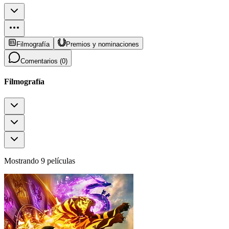
Filmografía
Premios y nominaciones
Comentarios (
0
)
Filmografía
Mostrando 9 películas