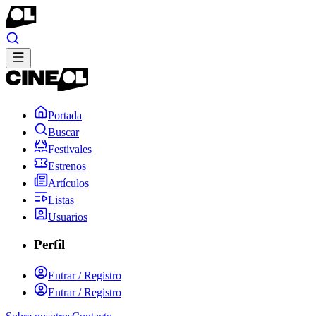
Portada
Buscar
Festivales
Estrenos
Artículos
Listas
Usuarios
Perfil
Entrar / Registro
Entrar / Registro