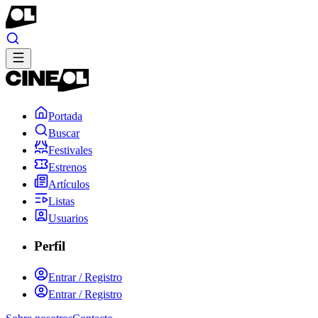
Portada
Buscar
Festivales
Estrenos
Artículos
Listas
Usuarios
Perfil
Entrar / Registro
Entrar / Registro