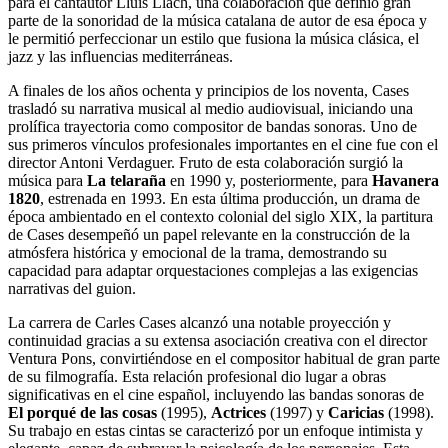
para el cantautor Lluís Llach, una colaboración que definió gran
parte de la sonoridad de la música catalana de autor de esa época y
le permitió perfeccionar un estilo que fusiona la música clásica, el
jazz y las influencias mediterráneas.
A finales de los años ochenta y principios de los noventa, Cases
trasladó su narrativa musical al medio audiovisual, iniciando una
prolífica trayectoria como compositor de bandas sonoras. Uno de
sus primeros vínculos profesionales importantes en el cine fue con el
director Antoni Verdaguer. Fruto de esta colaboración surgió la
música para
La telaraña
en 1990 y, posteriormente, para
Havanera
1820
, estrenada en 1993. En esta última producción, un drama de
época ambientado en el contexto colonial del siglo XIX, la partitura
de Cases desempeñó un papel relevante en la construcción de la
atmósfera histórica y emocional de la trama, demostrando su
capacidad para adaptar orquestaciones complejas a las exigencias
narrativas del guion.
La carrera de Carles Cases alcanzó una notable proyección y
continuidad gracias a su extensa asociación creativa con el director
Ventura Pons, convirtiéndose en el compositor habitual de gran parte
de su filmografía. Esta relación profesional dio lugar a obras
significativas en el cine español, incluyendo las bandas sonoras de
El porqué de las cosas
(1995),
Actrices
(1997) y
Caricias
(1998).
Su trabajo en estas cintas se caracterizó por un enfoque intimista y