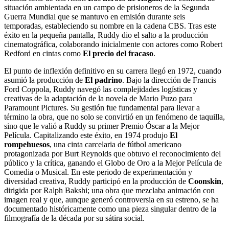
situación ambientada en un campo de prisioneros de la Segunda
Guerra Mundial que se mantuvo en emisión durante seis
temporadas, estableciendo su nombre en la cadena CBS. Tras este
éxito en la pequeña pantalla, Ruddy dio el salto a la producción
cinematográfica, colaborando inicialmente con actores como Robert
Redford en cintas como
El precio del fracaso
.
El punto de inflexión definitivo en su carrera llegó en 1972, cuando
asumió la producción de
El padrino
. Bajo la dirección de Francis
Ford Coppola, Ruddy navegó las complejidades logísticas y
creativas de la adaptación de la novela de Mario Puzo para
Paramount Pictures. Su gestión fue fundamental para llevar a
término la obra, que no solo se convirtió en un fenómeno de taquilla,
sino que le valió a Ruddy su primer Premio Óscar a la Mejor
Película. Capitalizando este éxito, en 1974 produjo
El
rompehuesos
, una cinta carcelaria de fútbol americano
protagonizada por Burt Reynolds que obtuvo el reconocimiento del
público y la crítica, ganando el Globo de Oro a la Mejor Película de
Comedia o Musical. En este periodo de experimentación y
diversidad creativa, Ruddy participó en la producción de
Coonskin
,
dirigida por Ralph Bakshi; una obra que mezclaba animación con
imagen real y que, aunque generó controversia en su estreno, se ha
documentado históricamente como una pieza singular dentro de la
filmografía de la década por su sátira social.