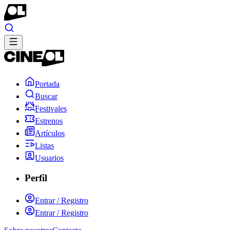
Portada
Buscar
Festivales
Estrenos
Artículos
Listas
Usuarios
Perfil
Entrar / Registro
Entrar / Registro