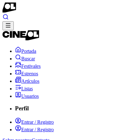
Portada
Buscar
Festivales
Estrenos
Artículos
Listas
Usuarios
Perfil
Entrar / Registro
Entrar / Registro