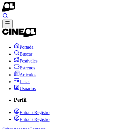
Portada
Buscar
Festivales
Estrenos
Artículos
Listas
Usuarios
Perfil
Entrar / Registro
Entrar / Registro