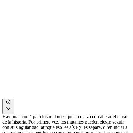
Hay una “cura” para los mutantes que amenaza con alterar el curso
de la historia. Por primera vez, los mutantes pueden elegir: seguir
con su singularidad, aunque eso les aísle y les separe, o renunciar a
sus poderes y convertirse en seres humanos normales. Los opuestos