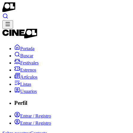
Portada
Buscar
Festivales
Estrenos
Artículos
Listas
Usuarios
Perfil
Entrar / Registro
Entrar / Registro