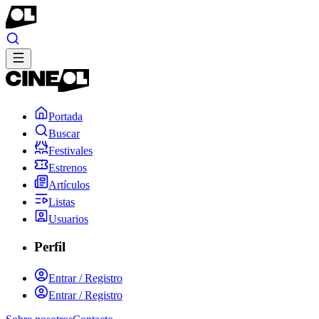
Portada
Buscar
Festivales
Estrenos
Artículos
Listas
Usuarios
Perfil
Entrar / Registro
Entrar / Registro