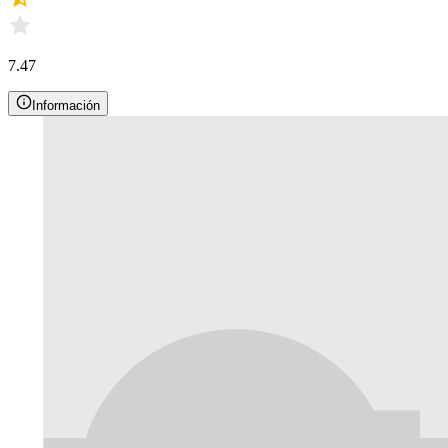
7.47
Información