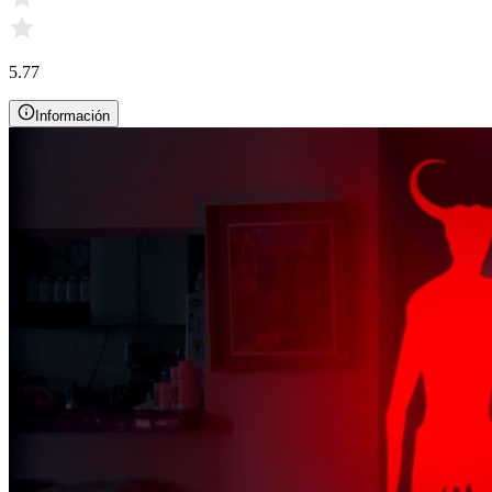
5.77
Información