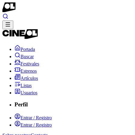
Portada
Buscar
Festivales
Estrenos
Artículos
Listas
Usuarios
Perfil
Entrar / Registro
Entrar / Registro