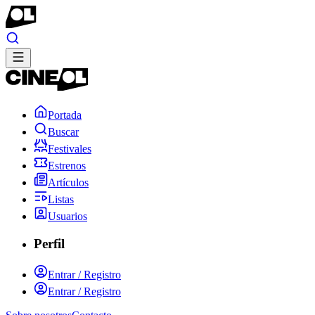
Portada
Buscar
Festivales
Estrenos
Artículos
Listas
Usuarios
Perfil
Entrar / Registro
Entrar / Registro