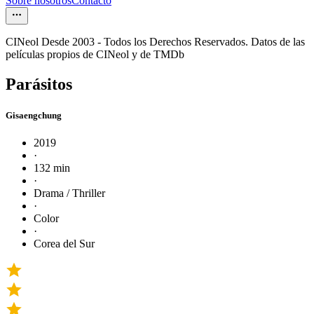
Sobre nosotros
Contacto
CINeol Desde 2003 - Todos los Derechos Reservados. Datos de las
películas propios de CINeol y de TMDb
Parásitos
Gisaengchung
2019
·
132 min
·
Drama / Thriller
·
Color
·
Corea del Sur