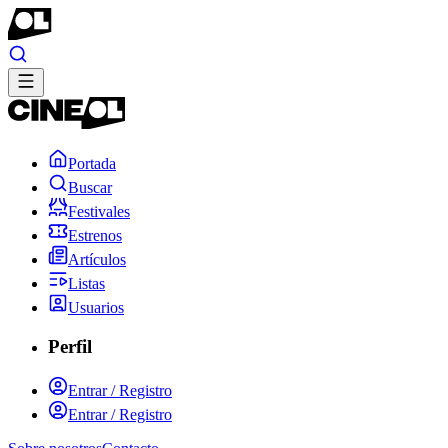
Portada
Buscar
Festivales
Estrenos
Artículos
Listas
Usuarios
Perfil
Entrar / Registro
Entrar / Registro