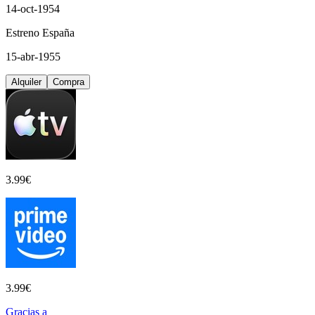
14-oct-1954
Estreno España
15-abr-1955
Alquiler
Compra
3.99
€
3.99
€
Gracias a