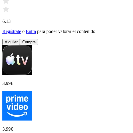
6.13
Regístrate
o
Entra
para poder valorar el contenido
Alquiler
Compra
3.99
€
3.99
€