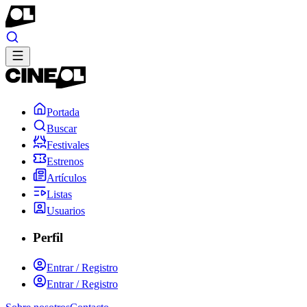
Portada
Buscar
Festivales
Estrenos
Artículos
Listas
Usuarios
Perfil
Entrar / Registro
Entrar / Registro