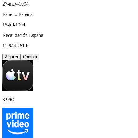
27-may-1994
Estreno España
15-jul-1994
Recaudación España
11.844.261 €
Alquiler
Compra
3.99
€