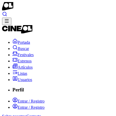
Portada
Buscar
Festivales
Estrenos
Artículos
Listas
Usuarios
Perfil
Entrar / Registro
Entrar / Registro