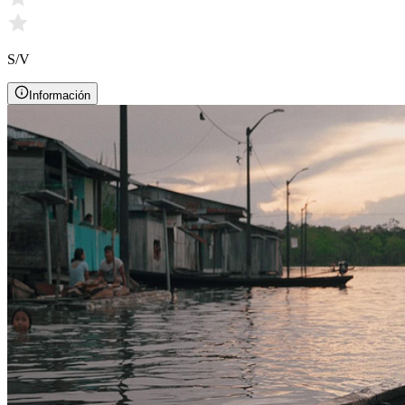
S/V
Información