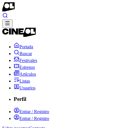
Portada
Buscar
Festivales
Estrenos
Artículos
Listas
Usuarios
Perfil
Entrar / Registro
Entrar / Registro