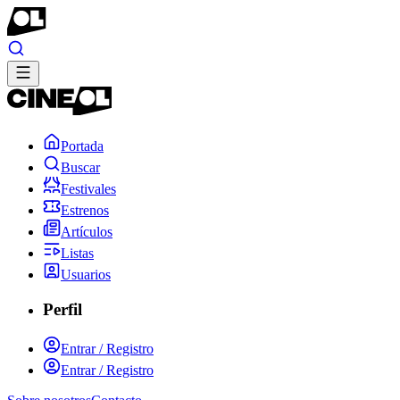
Portada
Buscar
Festivales
Estrenos
Artículos
Listas
Usuarios
Perfil
Entrar / Registro
Entrar / Registro