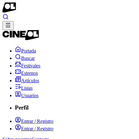
Portada
Buscar
Festivales
Estrenos
Artículos
Listas
Usuarios
Perfil
Entrar / Registro
Entrar / Registro