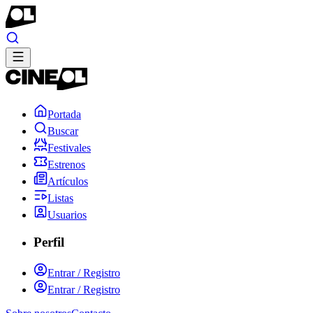
Portada
Buscar
Festivales
Estrenos
Artículos
Listas
Usuarios
Perfil
Entrar / Registro
Entrar / Registro