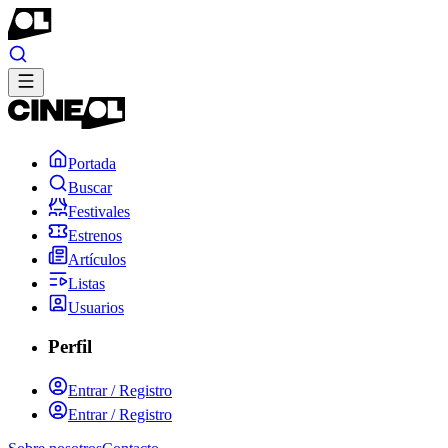
Portada
Buscar
Festivales
Estrenos
Artículos
Listas
Usuarios
Perfil
Entrar / Registro
Entrar / Registro