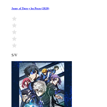
Josee, el Tigre y los Peces (2020)
S/V